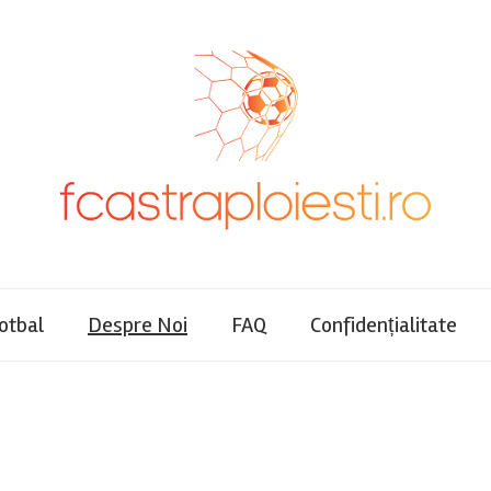
fotbal
Despre Noi
FAQ
Confidențialitate