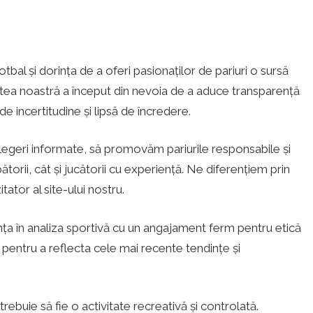
otbal și dorința de a oferi pasionaților de pariuri o sursă
stea noastră a început din nevoia de a aduce transparență
 incertitudine și lipsă de încredere.
alegeri informate, să promovăm pariurile responsabile și
torii, cât și jucătorii cu experiență. Ne diferențiem prin
tator al site-ului nostru.
ța în analiza sportivă cu un angajament ferm pentru etică
 pentru a reflecta cele mai recente tendințe și
trebuie să fie o activitate recreativă și controlată.