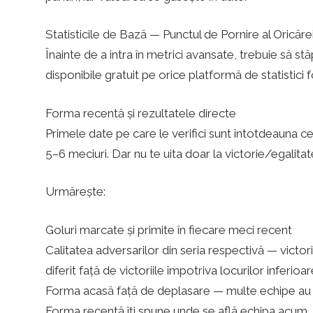
u
Statisticile de Bază — Punctul de Pornire al Oricăre
r
Înainte de a intra în metrici avansate, trebuie să s
disponibile gratuit pe orice platformă de statistici f
i
Forma recentă și rezultatele directe
Primele date pe care le verifici sunt întotdeauna 
p
5–6 meciuri. Dar nu te uita doar la victorie/egalita
e
Urmărește:
f
Goluri marcate și primite în fiecare meci recent
Calitatea adversarilor din seria respectivă — victo
diferit față de victoriile împotriva locurilor inferioar
o
Forma acasă față de deplasare — multe echipe au u
Forma recentă îți spune unde se află echipa acum, nu