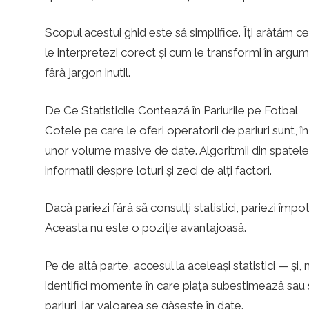
o
Scopul acestui ghid este să simplifice. Îți arătăm ce
le interpretezi corect și cum le transformi în argum
–
fără jargon inutil.
De Ce Statisticile Contează în Pariurile pe Fotbal
P
Cotele pe care le oferi operatorii de pariuri sunt, î
unor volume masive de date. Algoritmii din spatele 
a
informații despre loturi și zeci de alți factori.
Dacă pariezi fără să consulți statistici, pariezi împ
r
Aceasta nu este o poziție avantajoasă.
i
Pe de altă parte, accesul la aceleași statistici — și
identifici momente în care piața subestimează sau s
pariuri, iar valoarea se găsește în date.