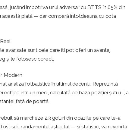
asă, jucând împotriva unui adversar cu BTTS în 65% din
tru această piață — dar compară întotdeauna cu cota
 Real
cile avansate sunt cele care îți pot oferi un avantaj
leg și le folosesc corect.
tor Modern
t analiza fotbalistică în ultimul deceniu. Reprezintă
ei echipe într-un meci, calculată pe baza poziției șutului, a
stanței față de poartă.
rebuit să marcheze 2.3 goluri din ocaziile pe care le-a
fost sub randamentul așteptat — și statistic, va reveni la