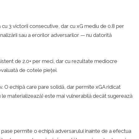
cu 3 victorii consecutive, dar cu xG mediu de 0.8 per
nalizării sau a erorilor adversarilor — nu datorită
sistent de 2.0+ per meci, dar cu rezultate mediocre
evaluată de cotele pieței.
v. O echipă care pare solidă, dar permite xGA ridicat
u le materializează) este mai vulnerabilă decât sugerează
ase permite o echipă adversarului înainte de a efectua