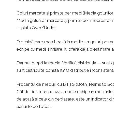
t
Goluri marcate și primite per meci (Media golurilor
b
Media golurilor marcate și primite per meci este un 
— piața Over/Under.
a
O echipă care marchează în medie 2.1 goluri pe mec
echipe cu medii similare, îți oferă deja o estimare a 
l
Dar nu te opri la medie. Verifică distribuția — sunt
sunt distribuite constant? O distribuție inconsisten
Procentul de meciuri cu BTTS (Both Teams to Sc
Cât de des marchează ambele echipe în meciurile j
de acasă și cele din deplasare, este un indicator d
pariurile pe fotbal.