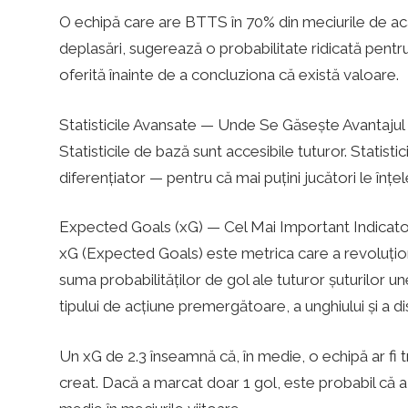
O echipă care are BTTS în 70% din meciurile de ac
deplasări, sugerează o probabilitate ridicată pen
oferită înainte de a concluziona că există valoare.
Statisticile Avansate — Unde Se Găsește Avantajul
Statisticile de bază sunt accesibile tuturor. Statisti
diferențiator — pentru că mai puțini jucători le înțe
Expected Goals (xG) — Cel Mai Important Indica
xG (Expected Goals) este metrica care a revoluționa
suma probabilităților de gol ale tuturor șuturilor un
tipului de acțiune premergătoare, a unghiului și a di
Un xG de 2.3 înseamnă că, în medie, o echipă ar fi t
creat. Dacă a marcat doar 1 gol, este probabil că a 