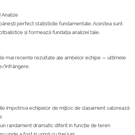
i Analize
tăpânești perfect statisticile fundamentale. Acestea sunt
otbalistice și formează fundația analizei tale.
cele mai recente rezultate ale ambelor echipe — ultimele
te/înfrângere.
riile împotriva echipelor de mijloc de clasament valorează
e
n randament dramatic diferit în funcție de teren
 unde a fost în urmă cu trei luni.