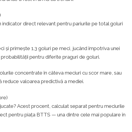
)
indicator direct relevant pentru pariurile pe total goluri
i și primește 1.3 goluri pe meci, jucând împotriva unei
probabilității pentru diferite praguri de goluri.
 golurile concentrate în câteva meciuri cu scor mare, sau
tă reduce valoarea predictivă a mediei.
ore)
ucate? Acest procent, calculat separat pentru meciurile
irect pentru piața BTTS — una dintre cele mai populare în