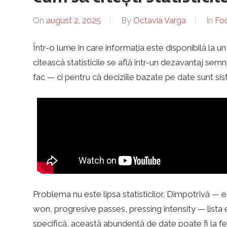
i
On
august 2, 2025
By
Octavia Varga
In
Foo
e
Într-o lume în care informația este disponibilă la un 
citească statisticile se află într-un dezavantaj sem
s
fac — ci pentru că deciziile bazate pe date sunt si
t
i
.
Problema nu este lipsa statisticilor. Dimpotrivă — e
won, progresive passes, pressing intensity — lista 
r
specifică, această abundență de date poate fi la fel