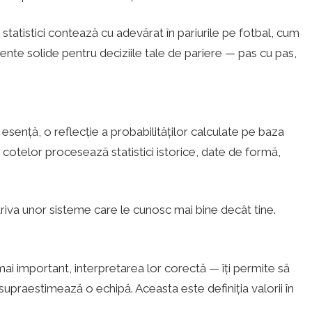
 statistici contează cu adevărat în pariurile pe fotbal, cum
ente solide pentru deciziile tale de pariere — pas cu pas,
n esență, o reflecție a probabilităților calculate pe baza
cotelor procesează statistici istorice, date de formă,
otriva unor sisteme care le cunosc mai bine decât tine.
, mai important, interpretarea lor corectă — îți permite să
upraestimează o echipă. Aceasta este definiția valorii în