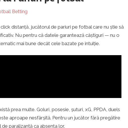
tball Betting
click distanță, jucătorul de pariuri pe fotbal care nu știe să
nificativ. Nu pentru că datele garantează câștiguri — nu o
stematic mai bune decât cele bazate pe intuiție.
xistă prea multe. Goluri, posesie, șuturi, xG, PPDA, duels
este aproape nesfârșită. Pentru un jucător fără pregătire
 de paralizantă ca absența lor.