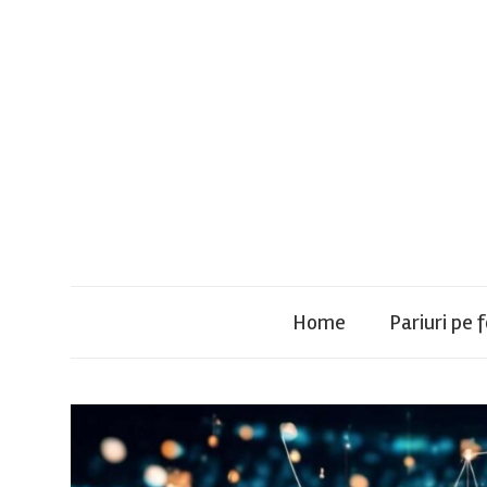
Skip
to
content
F
Home
Pariuri pe 
C
A