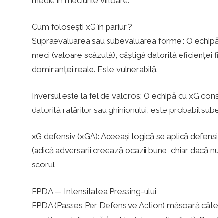
medie în meciurile viitoare.
Cum folosești xG în pariuri?
Supraevaluarea sau subevaluarea formei: O echipă 
meci (valoare scăzută), câștigă datorită eficienței fi
dominanței reale. Este vulnerabilă.
Inversul este la fel de valoros: O echipă cu xG con
datorită ratărilor sau ghinionului, este probabil sub
xG defensiv (xGA): Aceeași logică se aplică defensi
(adică adversarii creează ocazii bune, chiar dacă n
scorul.
PPDA — Intensitatea Pressing-ului
PPDA (Passes Per Defensive Action) măsoară câte p