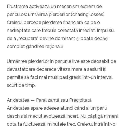
Frustrarea activează un mecanism extrem de
periculos: urmărirea pierderilor (chasing losses).
Creierul percepe pierderea financiară ca pe o
nedreptate care trebuie corectată imediat. Impulsul
de a „recupera” devine dominant și poate depăși
complet gândirea rațională.
Urmărirea pierderilor în pariurile live este deosebit de
devastatoare deoarece viteza mare a sesiunii îți
permite să faci mai mulți pași greșiți într-un interval
scurt de timp.
Anxietatea — Paralizantă sau Precipitată
Anxietatea apare adesea atunci când ai un pariu
deschis și meciul evoluează incert. Nu câștigă nimeni,
cota ta fluctuează, minutele trec. Creierul intră într-o