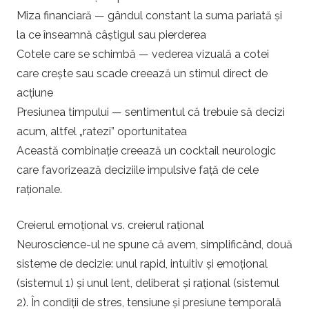
a
Miza financiară — gândul constant la suma pariată și
la ce înseamnă câștigul sau pierderea
l
Cotele care se schimbă — vederea vizuală a cotei
care crește sau scade creează un stimul direct de
acțiune
Presiunea timpului — sentimentul că trebuie să decizi
acum, altfel „ratezi” oportunitatea
Această combinație creează un cocktail neurologic
care favorizează deciziile impulsive față de cele
raționale.
Creierul emoțional vs. creierul rațional
Neuroscience-ul ne spune că avem, simplificând, două
sisteme de decizie: unul rapid, intuitiv și emoțional
(sistemul 1) și unul lent, deliberat și rațional (sistemul
2). În condiții de stres, tensiune și presiune temporală