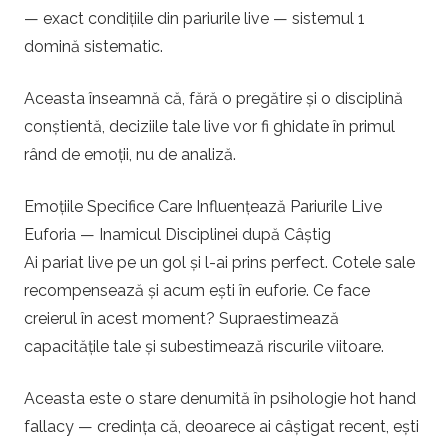
— exact condițiile din pariurile live — sistemul 1
domină sistematic.
Aceasta înseamnă că, fără o pregătire și o disciplină
conștientă, deciziile tale live vor fi ghidate în primul
rând de emoții, nu de analiză.
Emoțiile Specifice Care Influențează Pariurile Live
Euforia — Inamicul Disciplinei după Câștig
Ai pariat live pe un gol și l-ai prins perfect. Cotele sale
recompensează și acum ești în euforie. Ce face
creierul în acest moment? Supraestimează
capacitățile tale și subestimează riscurile viitoare.
Aceasta este o stare denumită în psihologie hot hand
fallacy — credința că, deoarece ai câștigat recent, ești