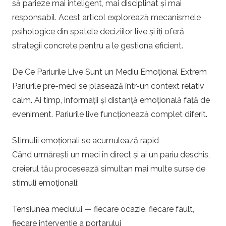
să parieze mai inteligent, mai disciplinat și mai
u
responsabil. Acest articol explorează mecanismele
psihologice din spatele deciziilor live și îți oferă
r
strategii concrete pentru a le gestiona eficient.
i
De Ce Pariurile Live Sunt un Mediu Emoțional Extrem
p
Pariurile pre-meci se plasează într-un context relativ
calm. Ai timp, informații și distanță emoțională față de
e
eveniment. Pariurile live funcționează complet diferit.
f
Stimulii emoționali se acumulează rapid
Când urmărești un meci în direct și ai un pariu deschis,
o
creierul tău procesează simultan mai multe surse de
stimuli emoționali:
t
Tensiunea meciului — fiecare ocazie, fiecare fault,
b
fiecare intervenție a portarului