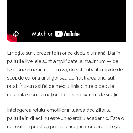
i
.
r
o
Emoțiile sunt prezente în orice decizie umană. Dar în
pariurile live, ele sunt amplificate la maximum — de
–
tensiunea meciului, de miză, de schimbările rapide de
scor, de euforia unui gol sau de frustrarea unui șut
P
ratat. Într-un astfel de mediu, linia dintre o decizie
a
rațională și una emoțională devine extrem de subțire.
r
Înțelegerea rolului emoțiilor în luarea deciziilor la
pariurile în direct nu este un exercițiu academic. Este o
i
necesitate practică pentru orice jucător care dorește