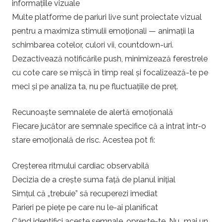
informațiile vizuale
Multe platforme de pariuri live sunt proiectate vizual
pentru a maximiza stimulii emoționali — animații la
schimbarea cotelor, culori vii, countdown-uri.
Dezactivează notificările push, minimizează ferestrele
cu cote care se mișcă în timp real și focalizează-te pe
meci și pe analiza ta, nu pe fluctuațiile de preț.
Recunoaște semnalele de alertă emoțională
Fiecare jucător are semnale specifice că a intrat într-o
stare emoțională de risc. Acestea pot fi:
Creșterea ritmului cardiac observabilă
Decizia de a crește suma față de planul inițial
Simțul că „trebuie” să recuperezi imediat
Parieri pe piețe pe care nu le-ai planificat
Când identifici aceste semnale, oprește-te. Nu „mai un