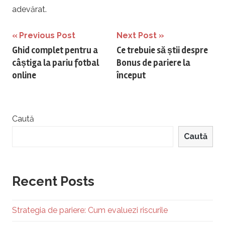
adevărat.
Navigare
Previous Post
Next Post
Ghid complet pentru a
Ce trebuie să știi despre
în
câștiga la pariu fotbal
Bonus de pariere la
articole
online
început
Caută
Caută
Recent Posts
Strategia de pariere: Cum evaluezi riscurile