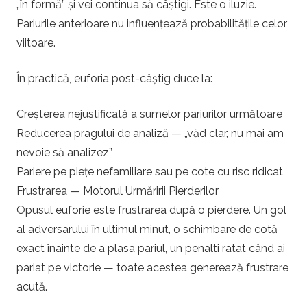
„în formă” și vei continua să câștigi. Este o iluzie.
Pariurile anterioare nu influențează probabilitățile celor
viitoare.
În practică, euforia post-câștig duce la:
Creșterea nejustificată a sumelor pariurilor următoare
Reducerea pragului de analiză — „văd clar, nu mai am
nevoie să analizez”
Pariere pe piețe nefamiliare sau pe cote cu risc ridicat
Frustrarea — Motorul Urmăririi Pierderilor
Opusul euforie este frustrarea după o pierdere. Un gol
al adversarului în ultimul minut, o schimbare de cotă
exact înainte de a plasa pariul, un penalti ratat când ai
pariat pe victorie — toate acestea generează frustrare
acută.