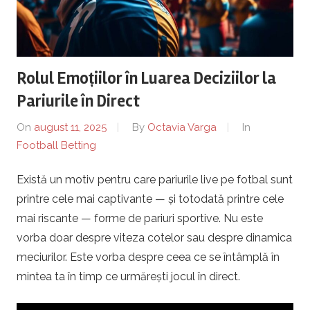
r
a
Rolul Emoțiilor în Luarea Deciziilor la
P
Pariurile în Direct
l
On
august 11, 2025
By
Octavia Varga
In
Football Betting
o
Există un motiv pentru care pariurile live pe fotbal sunt
i
printre cele mai captivante — și totodată printre cele
e
mai riscante — forme de pariuri sportive. Nu este
vorba doar despre viteza cotelor sau despre dinamica
s
meciurilor. Este vorba despre ceea ce se întâmplă în
mintea ta în timp ce urmărești jocul în direct.
t