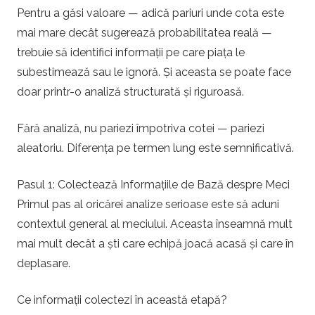
Pentru a găsi valoare — adică pariuri unde cota este
a
mai mare decât sugerează probabilitatea reală —
l
trebuie să identifici informații pe care piața le
subestimează sau le ignoră. Și aceasta se poate face
doar printr-o analiză structurată și riguroasă.
Fără analiză, nu pariezi împotriva cotei — pariezi
aleatoriu. Diferența pe termen lung este semnificativă.
Pasul 1: Colectează Informațiile de Bază despre Meci
Primul pas al oricărei analize serioase este să aduni
contextul general al meciului. Aceasta înseamnă mult
mai mult decât a ști care echipă joacă acasă și care în
deplasare.
Ce informații colectezi în această etapă?