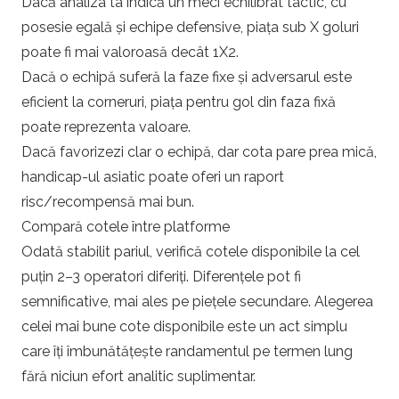
Dacă analiza ta indică un meci echilibrat tactic, cu
posesie egală și echipe defensive, piața sub X goluri
poate fi mai valoroasă decât 1X2.
Dacă o echipă suferă la faze fixe și adversarul este
eficient la corneruri, piața pentru gol din faza fixă
poate reprezenta valoare.
Dacă favorizezi clar o echipă, dar cota pare prea mică,
handicap-ul asiatic poate oferi un raport
risc/recompensă mai bun.
Compară cotele între platforme
Odată stabilit pariul, verifică cotele disponibile la cel
puțin 2–3 operatori diferiți. Diferențele pot fi
semnificative, mai ales pe piețele secundare. Alegerea
celei mai bune cote disponibile este un act simplu
care îți îmbunătățește randamentul pe termen lung
fără niciun efort analitic suplimentar.