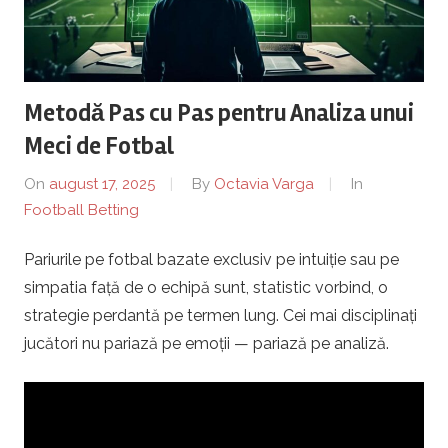
r
a
Metodă Pas cu Pas pentru Analiza unui
P
Meci de Fotbal
l
On
august 17, 2025
By
Octavia Varga
In
Football Betting
o
Pariurile pe fotbal bazate exclusiv pe intuiție sau pe
i
simpatia față de o echipă sunt, statistic vorbind, o
e
strategie perdantă pe termen lung. Cei mai disciplinați
jucători nu pariază pe emoții — pariază pe analiză.
s
t