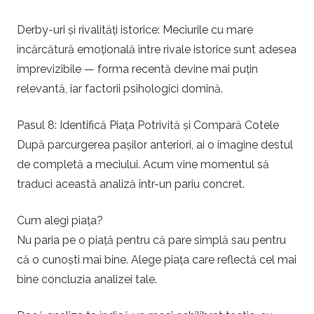
Derby-uri și rivalități istorice: Meciurile cu mare
încărcătură emoțională între rivale istorice sunt adesea
imprevizibile — forma recentă devine mai puțin
relevantă, iar factorii psihologici domină.
Pasul 8: Identifică Piața Potrivită și Compară Cotele
După parcurgerea pașilor anteriori, ai o imagine destul
de completă a meciului. Acum vine momentul să
traduci această analiză într-un pariu concret.
Cum alegi piața?
Nu paria pe o piață pentru că pare simplă sau pentru
că o cunoști mai bine. Alege piața care reflectă cel mai
bine concluzia analizei tale.