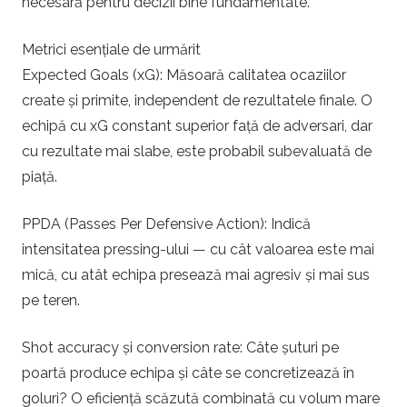
necesară pentru decizii bine fundamentate.
Metrici esențiale de urmărit
Expected Goals (xG): Măsoară calitatea ocaziilor
create și primite, independent de rezultatele finale. O
echipă cu xG constant superior față de adversari, dar
cu rezultate mai slabe, este probabil subevaluată de
piață.
PPDA (Passes Per Defensive Action): Indică
intensitatea pressing-ului — cu cât valoarea este mai
mică, cu atât echipa presează mai agresiv și mai sus
pe teren.
Shot accuracy și conversion rate: Câte șuturi pe
poartă produce echipa și câte se concretizează în
goluri? O eficiență scăzută combinată cu volum mare