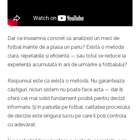
i
.
r
Dar ce înseamnă concret să analizezi un meci de
fotbal înainte de a plasa un pariu? Există o metodă
o
clară, repetabilă și eficientă — sau totul se reduce la
experiență acumulată în ani de urmărire a fotbalului?
–
Răspunsul este că există o metodă. Nu garantează
P
câștiguri, niciun sistem nu poate face asta — dar îți
oferă cel mai solid fundament posibil pentru decizii
a
informate. Și în pariurile pe fotbal, calitatea procesului
r
de decizie este singurul lucru pe care îl poți controla
cu adevărat.
i