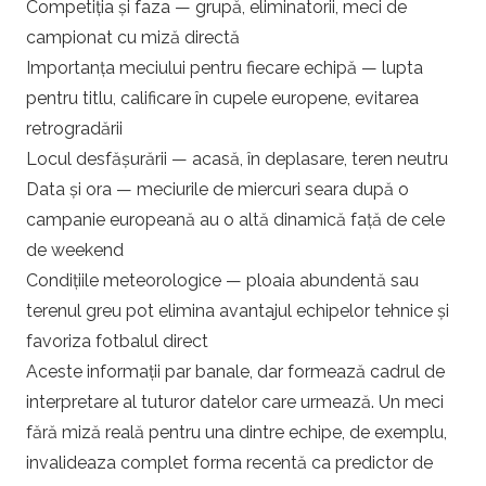
Competiția și faza — grupă, eliminatorii, meci de
campionat cu miză directă
Importanța meciului pentru fiecare echipă — lupta
pentru titlu, calificare în cupele europene, evitarea
retrogradării
Locul desfășurării — acasă, în deplasare, teren neutru
Data și ora — meciurile de miercuri seara după o
campanie europeană au o altă dinamică față de cele
de weekend
Condițiile meteorologice — ploaia abundentă sau
terenul greu pot elimina avantajul echipelor tehnice și
favoriza fotbalul direct
Aceste informații par banale, dar formează cadrul de
interpretare al tuturor datelor care urmează. Un meci
fără miză reală pentru una dintre echipe, de exemplu,
invalideaza complet forma recentă ca predictor de