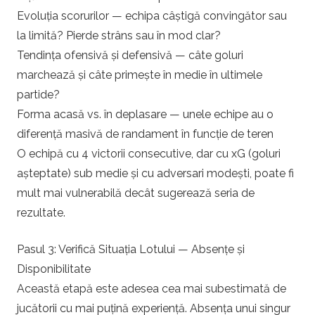
Evoluția scorurilor — echipa câștigă convingător sau
la limită? Pierde strâns sau în mod clar?
Tendința ofensivă și defensivă — câte goluri
marchează și câte primește în medie în ultimele
partide?
Forma acasă vs. în deplasare — unele echipe au o
diferență masivă de randament în funcție de teren
O echipă cu 4 victorii consecutive, dar cu xG (goluri
așteptate) sub medie și cu adversari modești, poate fi
mult mai vulnerabilă decât sugerează seria de
rezultate.
Pasul 3: Verifică Situația Lotului — Absențe și
Disponibilitate
Această etapă este adesea cea mai subestimată de
jucătorii cu mai puțină experiență. Absența unui singur