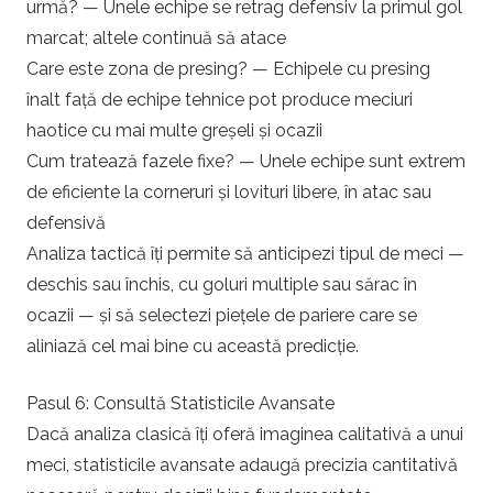
urmă? — Unele echipe se retrag defensiv la primul gol
marcat; altele continuă să atace
Care este zona de presing? — Echipele cu presing
înalt față de echipe tehnice pot produce meciuri
haotice cu mai multe greșeli și ocazii
Cum tratează fazele fixe? — Unele echipe sunt extrem
de eficiente la corneruri și lovituri libere, în atac sau
defensivă
Analiza tactică îți permite să anticipezi tipul de meci —
deschis sau închis, cu goluri multiple sau sărac în
ocazii — și să selectezi piețele de pariere care se
aliniază cel mai bine cu această predicție.
Pasul 6: Consultă Statisticile Avansate
Dacă analiza clasică îți oferă imaginea calitativă a unui
meci, statisticile avansate adaugă precizia cantitativă