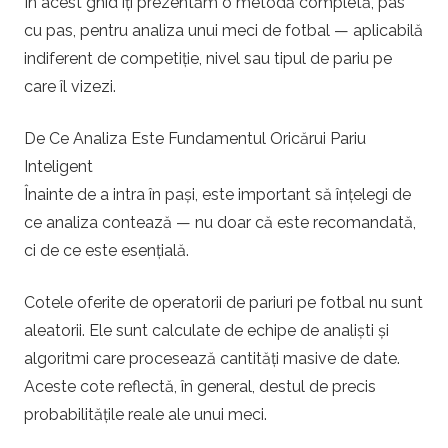
În acest ghid îți prezentăm o metodă completă, pas
u
cu pas, pentru analiza unui meci de fotbal — aplicabilă
indiferent de competiție, nivel sau tipul de pariu pe
r
care îl vizezi.
i
De Ce Analiza Este Fundamentul Oricărui Pariu
Inteligent
p
Înainte de a intra în pași, este important să înțelegi de
e
ce analiza contează — nu doar că este recomandată,
ci de ce este esențială.
f
Cotele oferite de operatorii de pariuri pe fotbal nu sunt
o
aleatorii. Ele sunt calculate de echipe de analiști și
algoritmi care procesează cantități masive de date.
t
Aceste cote reflectă, în general, destul de precis
probabilitățile reale ale unui meci.
b