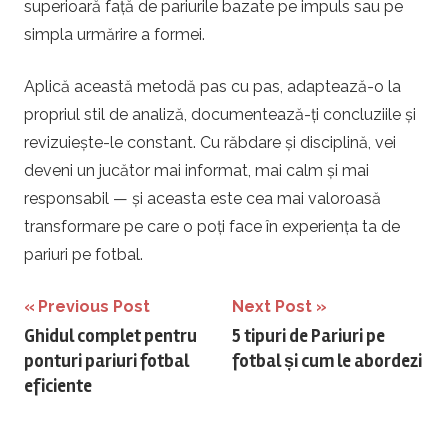
superioară față de pariurile bazate pe impuls sau pe
simpla urmărire a formei.
Aplică această metodă pas cu pas, adaptează-o la
propriul stil de analiză, documentează-ți concluziile și
revizuiește-le constant. Cu răbdare și disciplină, vei
deveni un jucător mai informat, mai calm și mai
responsabil — și aceasta este cea mai valoroasă
transformare pe care o poți face în experiența ta de
pariuri pe fotbal.
Navigare
Previous Post
Next Post
Ghidul complet pentru
5 tipuri de Pariuri pe
în
ponturi pariuri fotbal
fotbal și cum le abordezi
articole
eficiente