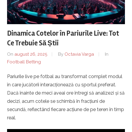
r
a
Dinamica Cotelor în Pariurile Live: Tot
P
Ce Trebuie Să Știi
l
On
august 26, 2025
By
Octavia Varga
In
Football Betting
o
Pariurile live pe fotbal au transformat complet modul
i
în care jucătorii interacționează cu sportul preferat.
e
Dacă înainte de meci aveai ore întregi să analizezi și să
decizi, acum cotele se schimbă în fracțiuni de
s
secundă, reflectând fiecare acțiune de pe teren în timp
real.
t