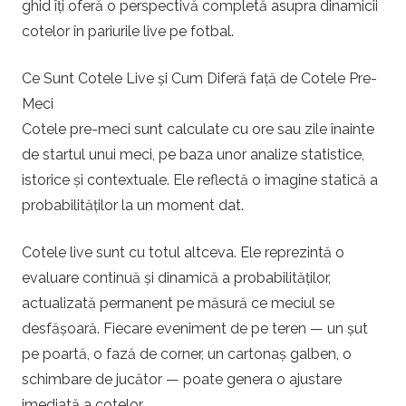
ghid îți oferă o perspectivă completă asupra dinamicii
u
cotelor în pariurile live pe fotbal.
r
Ce Sunt Cotele Live și Cum Diferă față de Cotele Pre-
Meci
i
Cotele pre-meci sunt calculate cu ore sau zile înainte
p
de startul unui meci, pe baza unor analize statistice,
istorice și contextuale. Ele reflectă o imagine statică a
e
probabilităților la un moment dat.
f
Cotele live sunt cu totul altceva. Ele reprezintă o
evaluare continuă și dinamică a probabilităților,
o
actualizată permanent pe măsură ce meciul se
desfășoară. Fiecare eveniment de pe teren — un șut
t
pe poartă, o fază de corner, un cartonaș galben, o
b
schimbare de jucător — poate genera o ajustare
imediată a cotelor.