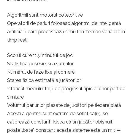
a
Algoritmii sunt motorul cotelor live
l
Operatorii de pariuri folosesc algoritmi de inteligență
artificială care procesează simultan zeci de variabile în
timp real:
Scorul curent și minutul de joc
Statistica posesiei și a șuturilor
Numărul de faze fixe și cornere
Starea fizică estimată a jucătorilor
Istoricul meciului față de progresul tipic al unor partide
similare
Volumul pariurilor plasate de jucători pe fiecare piață
Acești algoritmi sunt extrem de sofisticați și se
calibrează constant. Ideea că un jucător obișnuit
poate „bate” constant aceste sisteme este un mit —