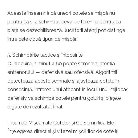
Aceasta înseamnă că uneori cotele se mișcă nu
pentru că s-a schimbat ceva pe teren, ci pentru că
piața se dezechilibrează. Jucătorii atenți pot distinge
între cele două tipuri de mișcări.
5. Schimbările tactice și înlocuirile
O înlocuire în minutul 60 poate semnala intenția
antrenorului — defensivă sau ofensivă. Algoritmii
detectează aceste semnale și ajustează cotele în
consecință. Intrarea unui atacant în locul unui mijlocaș
defensiv va schimba cotele pentru goluri și piețele
legate de rezultatul final.
Tipuri de Mișcări ale Cotelor și Ce Semnifică Ele
Înțelegerea direcției și vitezei mișcărilor de cote îți