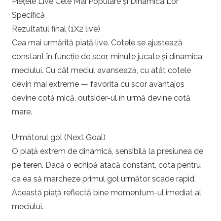
Piețele Live Cele Mai Populare și Dinamica Lor
Specifică
Rezultatul final (1X2 live)
Cea mai urmărită piață live. Cotele se ajustează
constant în funcție de scor, minute jucate și dinamica
meciului. Cu cât meciul avansează, cu atât cotele
devin mai extreme — favorita cu scor avantajos
devine cotă mică, outsider-ul în urmă devine cotă
mare.
Următorul gol (Next Goal)
O piață extrem de dinamică, sensibilă la presiunea de
pe teren. Dacă o echipă atacă constant, cota pentru
ca ea să marcheze primul gol următor scade rapid.
Această piață reflectă bine momentum-ul imediat al
meciului.