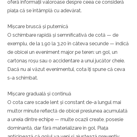
oferă informații valoroase despre ceea ce consideră
piața că se întâmplă cu adevărat.
Mișcare bruscă și puternică
O schimbare rapidă și semnificativă de cotă — de
exemplu, de la 1.90 la 3.20 în câteva secunde — indică
de obicei un eveniment major pe teren: un gol, un
cartonaș roșu sau o accidentare a unui jucător cheie.
Dacă nu ai văzut evenimentul, cota îți spune că ceva
s-a schimbat.
Mișcare graduală și continuă
O cota care scade lent și constant de-a lungul mai
multor minute reflectă de obicei presiunea acumulată
a uneia dintre echipe — multe ocazii create, posesie
dominantă, dar fără materializare în gol. Piața
anticipează că golul va veni și ajustează preventiv.