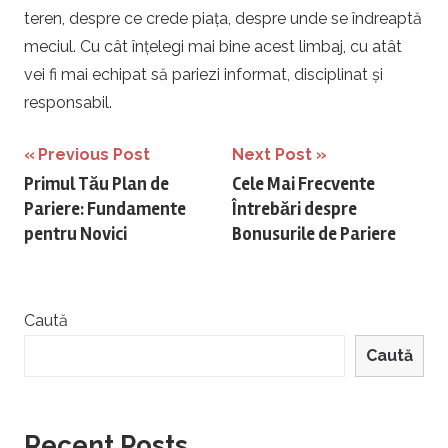
teren, despre ce crede piața, despre unde se îndreaptă
meciul. Cu cât înțelegi mai bine acest limbaj, cu atât
vei fi mai echipat să pariezi informat, disciplinat și
responsabil.
Navigare
Previous Post
Next Post
Primul Tău Plan de
Cele Mai Frecvente
în
Pariere: Fundamente
Întrebări despre
articole
pentru Novici
Bonusurile de Pariere
Caută
Caută
Recent Posts