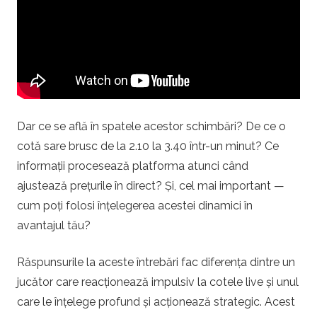
i
.
r
o
Dar ce se află în spatele acestor schimbări? De ce o
cotă sare brusc de la 2.10 la 3.40 într-un minut? Ce
–
informații procesează platforma atunci când
ajustează prețurile în direct? Și, cel mai important —
P
cum poți folosi înțelegerea acestei dinamici în
a
avantajul tău?
r
Răspunsurile la aceste întrebări fac diferența dintre un
jucător care reacționează impulsiv la cotele live și unul
i
care le înțelege profund și acționează strategic. Acest