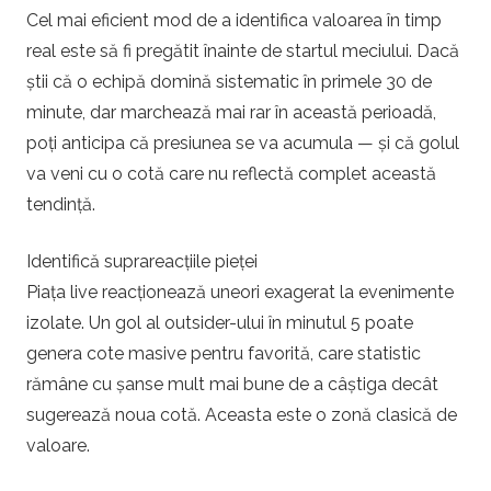
Cel mai eficient mod de a identifica valoarea în timp
real este să fi pregătit înainte de startul meciului. Dacă
știi că o echipă domină sistematic în primele 30 de
minute, dar marchează mai rar în această perioadă,
poți anticipa că presiunea se va acumula — și că golul
va veni cu o cotă care nu reflectă complet această
tendință.
Identifică suprareacțiile pieței
Piața live reacționează uneori exagerat la evenimente
izolate. Un gol al outsider-ului în minutul 5 poate
genera cote masive pentru favorită, care statistic
rămâne cu șanse mult mai bune de a câștiga decât
sugerează noua cotă. Aceasta este o zonă clasică de
valoare.