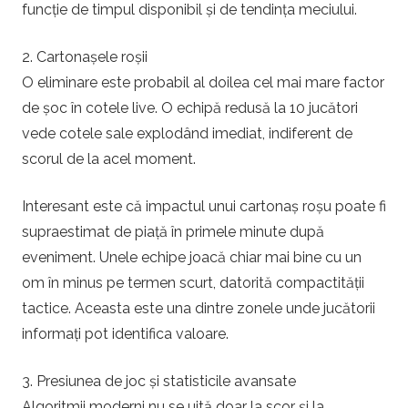
funcție de timpul disponibil și de tendința meciului.
2. Cartonașele roșii
O eliminare este probabil al doilea cel mai mare factor
de șoc în cotele live. O echipă redusă la 10 jucători
vede cotele sale explodând imediat, indiferent de
scorul de la acel moment.
Interesant este că impactul unui cartonaș roșu poate fi
supraestimat de piață în primele minute după
eveniment. Unele echipe joacă chiar mai bine cu un
om în minus pe termen scurt, datorită compactității
tactice. Aceasta este una dintre zonele unde jucătorii
informați pot identifica valoare.
3. Presiunea de joc și statisticile avansate
Algoritmii moderni nu se uită doar la scor și la