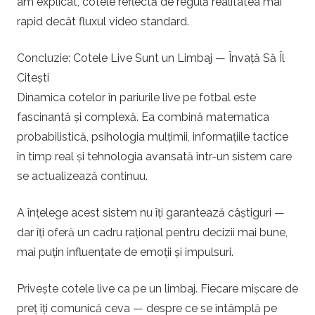
am explicat, cotele reflectă de regulă realitatea mai
rapid decât fluxul video standard.
Concluzie: Cotele Live Sunt un Limbaj — Învață Să Îl
Citești
Dinamica cotelor în pariurile live pe fotbal este
fascinantă și complexă. Ea combină matematica
probabilistică, psihologia mulțimii, informațiile tactice
în timp real și tehnologia avansată într-un sistem care
se actualizează continuu.
A înțelege acest sistem nu îți garantează câștiguri —
dar îți oferă un cadru rațional pentru decizii mai bune,
mai puțin influențate de emoții și impulsuri.
Privește cotele live ca pe un limbaj. Fiecare mișcare de
preț îți comunică ceva — despre ce se întâmplă pe